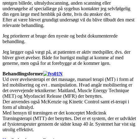
røntgen billede, ultralydsscanning, anden scanning eller
undersøgelse af speciallæge på sygehus kontakter jeg selvfølgelig
din egen læge med henblik på dette, hvis du ønsker det.
Efter at være blevet grundigt undersøgt vil du blive tilbudt den mest
relevante behandling.
Jeg prioriterer at bruge den nyeste og bedst dokumenterede
behandling.
Jeg lægger også vægt på, at patienten er aktiv medspiller, dvs. der
bliver givet øvelser. Både for hurtigst muligt at komme af med
generne, men også for at forebygge at de kommer igen.
Behandlingsformer
Ud over øvelsesterapi er det massage, manuel terapi (MT) i form af
led mobilisering og evt . manipulation. Hvad angår mobilisering er
det overvejende teknikerne: Maitland, Muscle Energy Technique
(MET) og Myofasciel Release (MFR) der benyttes.
Der anvendes også McKenzie og Kinetic Control samt el-terapi i
form af ultralyd.
Med hensyn til træningen er det konceptet Medicinsk
Træningsterapi (MTT) der benyttes. Det er et system, der er udviklet
af fysioterapeuter gennem de sidste knap 40 år. Systemet har vist sig
utrolig effektivt.