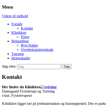
Menu
Fysioterapi og træning
Damsgaard
Videre til indhold
Forside
Kontakt
Klinikken
Priser
Behandling
Ryg-Nakke
Overbelastningsskade
Træning
Idrætsskader
Søg efter:
Kontakt
Her finder du Klinikken
Damsgaard Fysioterapi og Træning
v/aut. Fysioterapeut
Klinikken ligger tæt på jernbanestation og busstoppested. Der er parke