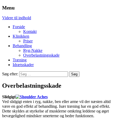
Menu
Fysioterapi og træning
Damsgaard
Videre til indhold
Forside
Kontakt
Klinikken
Priser
Behandling
Ryg-Nakke
Overbelastningsskade
Træning
Idrætsskader
Søg efter:
Overbelastningsskade
Slidgigt
Ved slidgigt enten i ryg, nakke, ben eller arme vil der næsten altid
være en god effekt af behandling. Især træning har en god effekt.
Dette skyldes at styrkelse af musklerne omkring leddene og øget
bevægelighed mindsker smerterne og bedre funktionen.