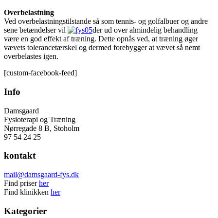
Overbelastning
Ved overbelastningstilstande så som tennis- og golfalbuer og andre
sene betændelser vil
der ud over almindelig behandling
være en god effekt af træning. Dette opnås ved, at træning øger
vævets tolerancetærskel og dermed forebygger at vævet så nemt
overbelastes igen.
[custom-facebook-feed]
Info
Damsgaard
Fysioterapi og Træning
Nørregade 8 B, Stoholm
97 54 24 25
kontakt
mail@damsgaard-fys.dk
Find priser
her
Find klinikken
her
Kategorier